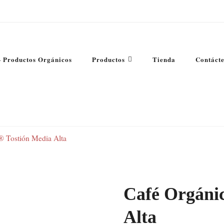
- Productos Orgánicos
Productos
Tienda
Contáct
jate deleitar y vive una experiencia cafetera completa
® Tostión Media Alta
Café Orgáni
Alta