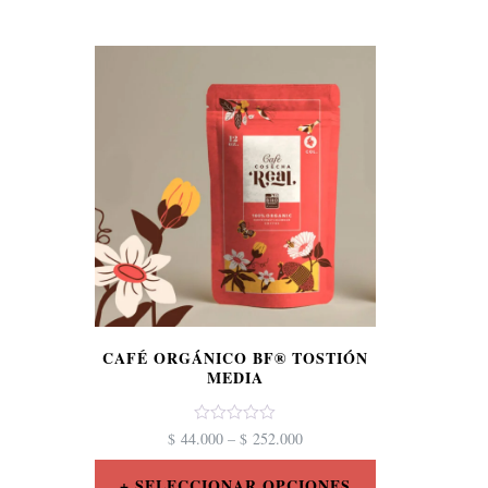
CAFÉ ORGÁNICO BF® TOSTIÓN
MEDIA
Valorado
$
44.000
–
$
252.000
con
0
de
SELECCIONAR OPCIONES