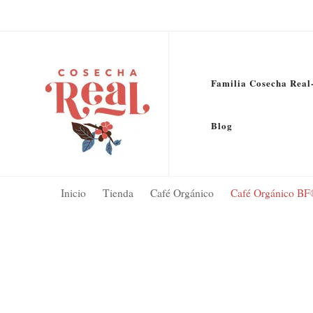
Familia Cosecha Real
Cafe Orgánico Cosecha Real
Creadores de productos orgánicos como café y miel cerca a Bogotá, de
Blog
Inicio
Tienda
Café Orgánico
Café Orgánico BF