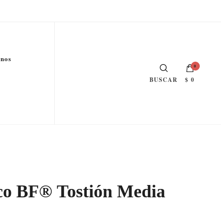
enos
0
$ 0
BUSCAR
co BF® Tostión Media