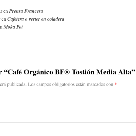
ar en
Prensa Francesa
r en
Cafetera o verter en coladera
en
Moka Pot
ar “Café Orgánico BF® Tostión Media Alta”
será publicada.
Los campos obligatorios están marcados con
*