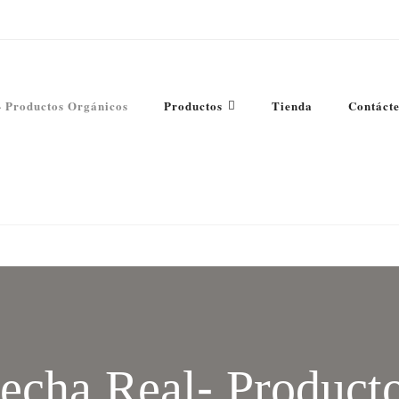
- Productos Orgánicos
Productos
Tienda
Contáct
jate deleitar y vive una experiencia cafetera completa
echa Real- Product