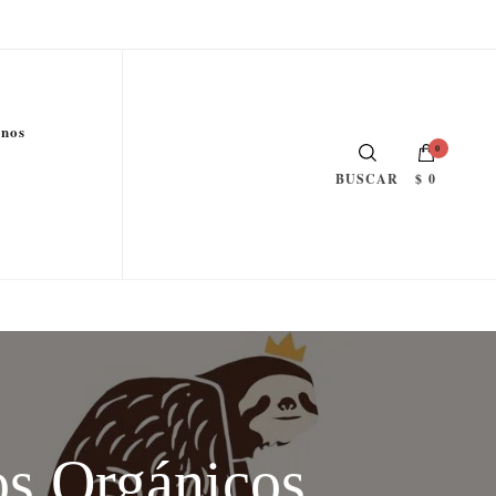
enos
0
$ 0
BUSCAR
os Orgánicos