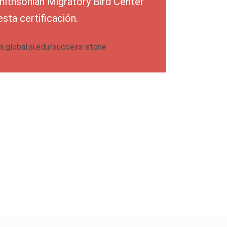
mithsonian Migratory Bird Center
esta certificación.
es.global.si.edu/success-storie