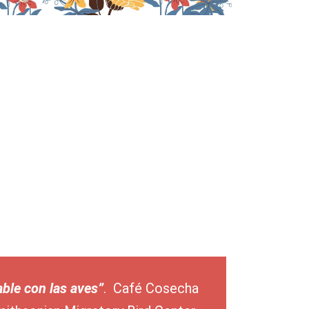
ble con las aves”
.
Café Cosecha