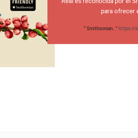
Real es reconocida por el S
para ofrecer 
“ Smithsonian…”
https://