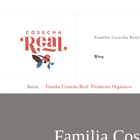
Familia Cosecha Real
Cafe Orgánico Cosecha Real
Creadores de productos orgánicos como café y miel cerca a Bogotá, de
Blog
Inicio
Familia Cosecha Real- Productos Orgánicos
Familia Cos